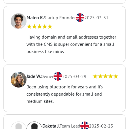
Mateo R.
Startup Founder
2025-03-31
★★★★★
Having domain and email addresses together
with the CMS is super convenient for a small
business like mine.
★★★★★
Jade W.
Owner
2025-03-29
Been using bluetronix for years and it’s
consistently dependable for small and
medium sites.
Dakota J.
Team Lead
2025-02-23