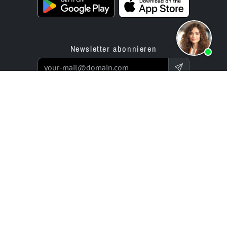
Newsletter abonnieren
Produkte
Angebot
Website Builder App
Programmierservice
Online Store Builder App
Preise / Tarife
Bewertungen
Enterprise-Projekte
Partner
Unternehmen
bluetronix für Agenturen
Experts Network
Reseller-Programm
Historie (seit 2002)
Investor Relations
Karriere / Jobs