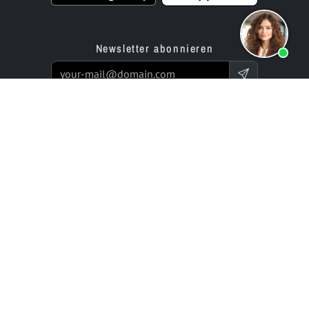
Newsletter abonnieren
Produkte
Angebot
Website Builder App
Programmierservice
Online Store Builder App
Preise / Tarife
Bewertungen
Enterprise-Projekte
Partner
Unternehmen
bluetronix für Agenturen
Experts Network
Reseller-Programm
Historie (seit 2002)
Investor Relations
Karriere / Jobs