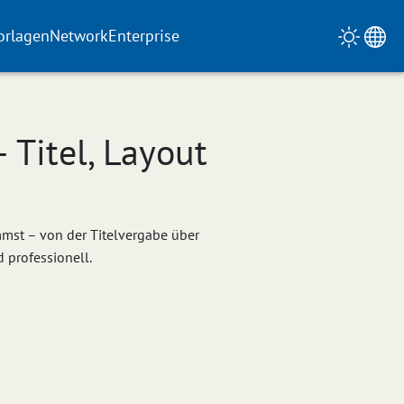
orlagen
Network
Enterprise
 Titel, Layout
mmst – von der Titelvergabe über
 professionell.