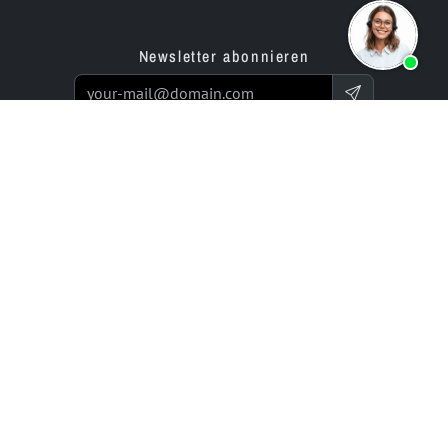
Newsletter abonnieren
Produkte
Angebot
Website Builder App
Programmierservice
Online Store Builder App
Preise / Tarife
Bewertungen
Enterprise-Projekte
Partner
Unternehmen
bluetronix für Agenturen
Experts Network
Reseller-Programm
Historie (seit 2002)
Investor Relations
Karriere / Jobs